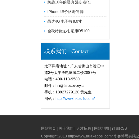
跨越10年的经典 漫步者R1
iPhone4S价格走低 港
昂达4G 电子书 8.0寸
金秋特价送礼 尼康D5100
联系我们 Contact
太平洋店地址：广东省佛山市汾江中
路2号太平洋电脑城二楼2087号
电话：400-113-9580
邮件：hh@fsrecovery.cn
手机：18927279120 黄先生
网站：
http://www.hkbs-fs.com/
网站首页
|
关于我们
|
人才招聘
|
网站地图
|
订阅RSS
Copyright 2013
http://www.huakebosi.com/
华客博思有限公司 版