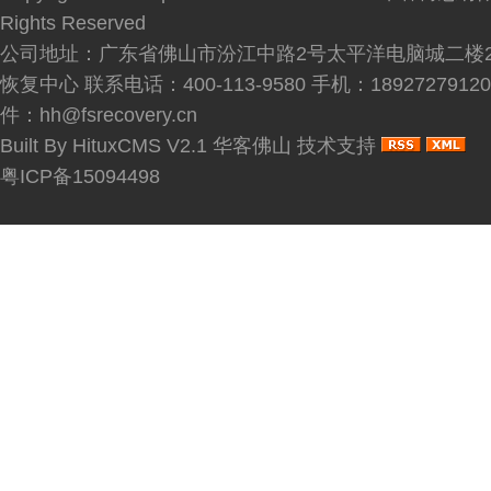
Rights Reserved
公司地址：广东省佛山市汾江中路2号太平洋电脑城二楼2
恢复中心 联系电话：400-113-9580 手机：189272791
件：hh@fsrecovery.cn
Built By
HituxCMS V2.1
华客佛山
技术支持
粤ICP备15094498