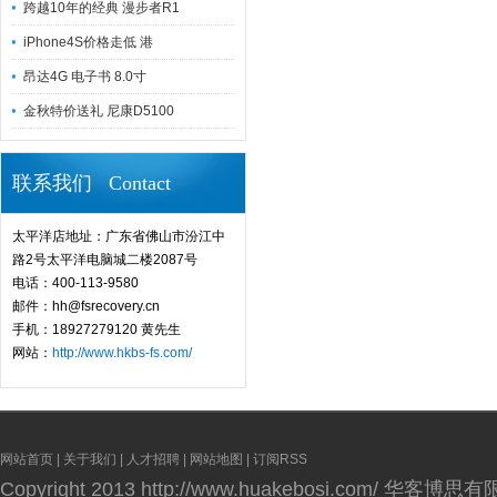
跨越10年的经典 漫步者R1
iPhone4S价格走低 港
昂达4G 电子书 8.0寸
金秋特价送礼 尼康D5100
联系我们 Contact
太平洋店地址：广东省佛山市汾江中
路2号太平洋电脑城二楼2087号
电话：400-113-9580
邮件：hh@fsrecovery.cn
手机：18927279120 黄先生
网站：
http://www.hkbs-fs.com/
网站首页
|
关于我们
|
人才招聘
|
网站地图
|
订阅RSS
Copyright 2013
http://www.huakebosi.com/
华客博思有限公