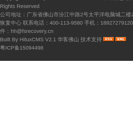
Rights Reserved
公司地址：广东省佛山市汾江中路2号太平洋电脑城二楼2
恢复中心 联系电话：400-113-9580 手机：189272791
件：hh@fsrecovery.cn
Built By
HituxCMS V2.1
华客佛山
技术支持
粤ICP备15094498