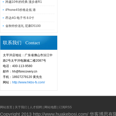
跨越10年的经典 漫步者R1
iPhone4S价格走低 港
昂达4G 电子书 8.0寸
金秋特价送礼 尼康D5100
联系我们 Contact
太平洋店地址：广东省佛山市汾江中
路2号太平洋电脑城二楼2087号
电话：400-113-9580
邮件：hh@fsrecovery.cn
手机：18927279120 黄先生
网站：
http://www.hkbs-fs.com/
网站首页
|
关于我们
|
人才招聘
|
网站地图
|
订阅RSS
Copyright 2013
http://www.huakebosi.com/
华客博思有限公