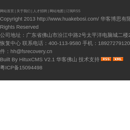
网站首页
|
关于我们
|
人才招聘
|
网站地图
|
订阅RSS
Copyright 2013
http://www.huakebosi.com/
华客博思有限公
Rights Reserved
公司地址：广东省佛山市汾江中路2号太平洋电脑城二楼2
恢复中心 联系电话：400-113-9580 手机：189272791
件：hh@fsrecovery.cn
Built By
HituxCMS V2.1
华客佛山
技术支持
粤ICP备15094498